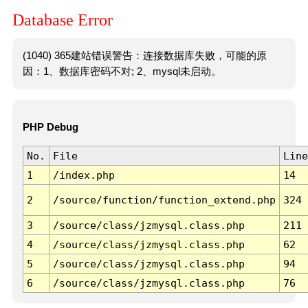
Database Error
(1040) 365建站错误警告：连接数据库失败，可能的原
因：1、数据库密码不对; 2、mysql未启动。
PHP Debug
No.
File
Line
1
/index.php
14
2
/source/function/function_extend.php
324
3
/source/class/jzmysql.class.php
211
4
/source/class/jzmysql.class.php
62
5
/source/class/jzmysql.class.php
94
6
/source/class/jzmysql.class.php
76