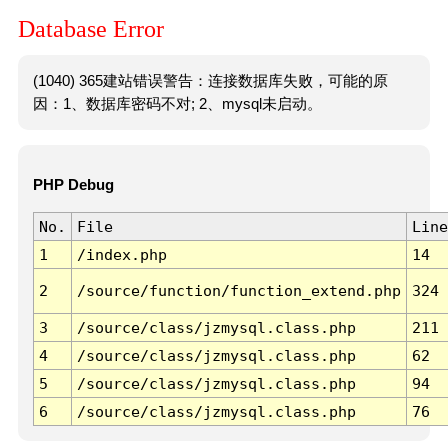
Database Error
(1040) 365建站错误警告：连接数据库失败，可能的原
因：1、数据库密码不对; 2、mysql未启动。
PHP Debug
No.
File
Line
1
/index.php
14
2
/source/function/function_extend.php
324
3
/source/class/jzmysql.class.php
211
4
/source/class/jzmysql.class.php
62
5
/source/class/jzmysql.class.php
94
6
/source/class/jzmysql.class.php
76