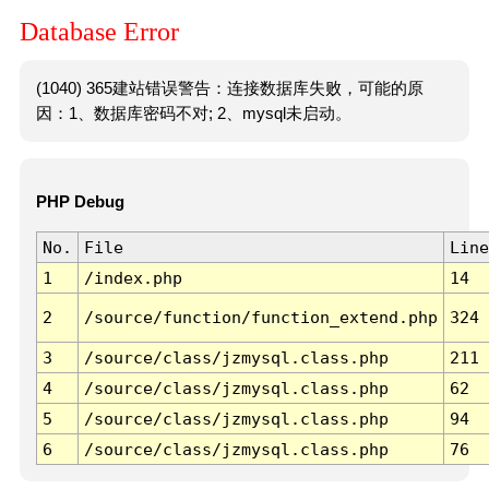
Database Error
(1040) 365建站错误警告：连接数据库失败，可能的原
因：1、数据库密码不对; 2、mysql未启动。
PHP Debug
No.
File
Line
1
/index.php
14
2
/source/function/function_extend.php
324
3
/source/class/jzmysql.class.php
211
4
/source/class/jzmysql.class.php
62
5
/source/class/jzmysql.class.php
94
6
/source/class/jzmysql.class.php
76