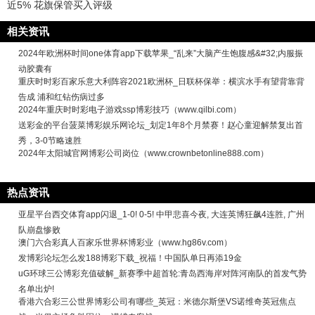
近5% 花旗保管买入评级
相关资讯
2024年欧洲杯时间one体育app下载苹果_“乱来”大脑产生饱腹感&#32;内服振
动胶囊有
重庆时时彩百家乐意大利阵容2021欧洲杯_日联杯保举：横滨水手有望背靠背
告成 浦和红钻伤病过多
2024年重庆时时彩电子游戏ssp博彩技巧（www.qilbi.com）
送彩金的平台菠菜博彩娱乐网论坛_划定1年8个月禁赛！赵心童迎解禁复出首
秀，3-0节略速胜
2024年太阳城官网博彩公司岗位（www.crownbetonline888.com）
热点资讯
亚星平台西交体育app闪退_1-0! 0-5! 中甲悲喜今夜, 大连英博狂飙4连胜, 广州
队崩盘惨败
澳门六合彩真人百家乐世界杯博彩业（www.hg86v.com）
发博彩论坛怎么发188博彩下载_祝福！中国队单日再添19金
uG环球三公博彩充值破解_新赛季中超首轮:青岛西海岸对阵河南队的首发气势
名单出炉!
香港六合彩三公世界博彩公司有哪些_英冠：米德尔斯堡VS诺维奇英冠焦点