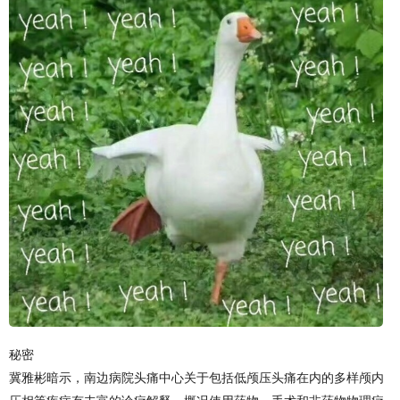
秘密
冀雅彬暗示，南边病院头痛中心关于包括低颅压头痛在内的多样颅内