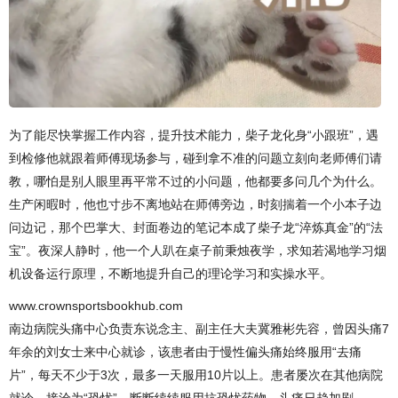
为了能尽快掌握工作内容，提升技术能力，柴子龙化身“小跟班”，遇
到检修他就跟着师傅现场参与，碰到拿不准的问题立刻向老师傅们请
教，哪怕是别人眼里再平常不过的小问题，他都要多问几个为什么。
生产闲暇时，他也寸步不离地站在师傅旁边，时刻揣着一个小本子边
问边记，那个巴掌大、封面卷边的笔记本成了柴子龙“淬炼真金”的“法
宝”。夜深人静时，他一个人趴在桌子前秉烛夜学，求知若渴地学习烟
机设备运行原理，不断地提升自己的理论学习和实操水平。
www.crownsportsbookhub.com
南边病院头痛中心负责东说念主、副主任大夫冀雅彬先容，曾因头痛7
年余的刘女士来中心就诊，该患者由于慢性偏头痛始终服用“去痛
片”，每天不少于3次，最多一天服用10片以上。患者屡次在其他病院
就诊，接洽为“恐忧”，断断续续服用抗恐忧药物，头痛日趋加剧。