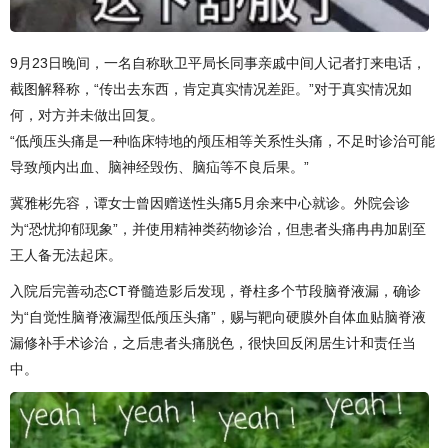
9月23日晚间，一名自称耿卫平局长同事亲戚中间人记者打来电话，
截图解释称，“传出去东西，肯定真实情况差距。”对于真实情况如
何，对方并未做出回复。
“低颅压头痛是一种临床特地的颅压相等关系性头痛，不足时诊治可能
导致颅内出血、脑神经毁伤、脑疝等不良后果。”
冀雅彬先容，谭女士曾因赠送性头痛5月余来中心就诊。外院会诊
为“恐忧抑郁现象”，并使用精神类药物诊治，但患者头痛冉冉加剧至
王人备无法起床。
入院后完善动态CT脊髓造影后发现，脊柱多个节段脑脊液漏，确诊
为“自觉性脑脊液漏型低颅压头痛”，赐与靶向硬膜外自体血贴脑脊液
漏修补手术诊治，之后患者头痛脱色，很快回反闲居生计和责任当
中。