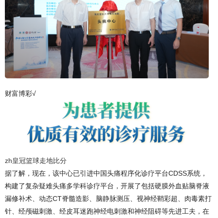
财富博彩√
zh皇冠篮球走地比分
据了解，现在，该中心已引进中国头痛程序化诊疗平台CDSS系统，
构建了复杂疑难头痛多学科诊疗平台，开展了包括硬膜外血贴脑脊液
漏修补术、动态CT脊髓造影、脑静脉测压、视神经鞘彩超、肉毒素打
针、经颅磁刺激、经皮耳迷跑神经电刺激和神经阻碍等先进工夫，在