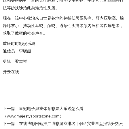
压相等疾病有丰富的诊疗解释，概况使用药物、手术和非药物物理疗
法等妙技诊治此类难治性头痛。
现在，该中心收治来自世界各地的包括低颅压头痛、颅内压增高、脑
静脉窄小、搏动性耳鸣、颅鸣、通顺性头痛等颅内压相等疾病患者，
获取了致密的社会声誉。
重庆时时彩娱乐城
通信员：李晓姗
剪辑：梁杰祥
开云在线
上一篇：
皇冠电子游戏体育彩票大乐透怎么看
（www.majestysportszone.com）
下一篇：
在线博彩网站推广博彩游戏排名 | 创科实业早盘捏续升热潮