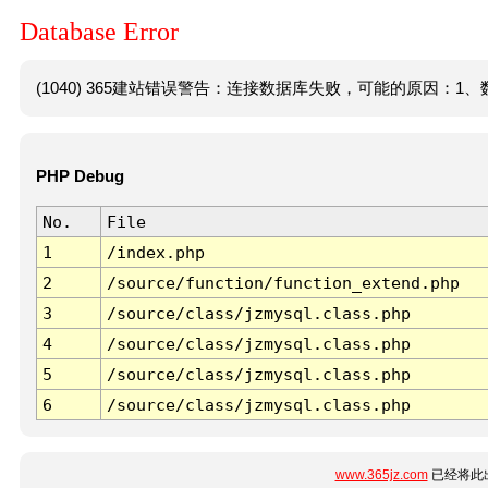
Database Error
(1040) 365建站错误警告：连接数据库失败，可能的原因：1、数
PHP Debug
No.
File
1
/index.php
2
/source/function/function_extend.php
3
/source/class/jzmysql.class.php
4
/source/class/jzmysql.class.php
5
/source/class/jzmysql.class.php
6
/source/class/jzmysql.class.php
www.365jz.com
已经将此