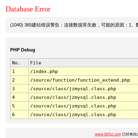
Database Error
(1040) 365建站错误警告：连接数据库失败，可能的原因：1、数
PHP Debug
No.
File
1
/index.php
2
/source/function/function_extend.php
3
/source/class/jzmysql.class.php
4
/source/class/jzmysql.class.php
5
/source/class/jzmysql.class.php
6
/source/class/jzmysql.class.php
www.365jz.com
已经将此