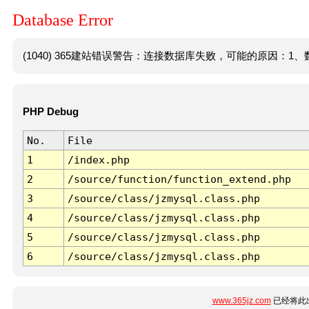
Database Error
(1040) 365建站错误警告：连接数据库失败，可能的原因：1、数
PHP Debug
No.
File
1
/index.php
2
/source/function/function_extend.php
3
/source/class/jzmysql.class.php
4
/source/class/jzmysql.class.php
5
/source/class/jzmysql.class.php
6
/source/class/jzmysql.class.php
www.365jz.com
已经将此