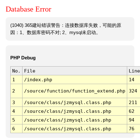
Database Error
(1040) 365建站错误警告：连接数据库失败，可能的原
因：1、数据库密码不对; 2、mysql未启动。
PHP Debug
No.
File
Line
1
/index.php
14
2
/source/function/function_extend.php
324
3
/source/class/jzmysql.class.php
211
4
/source/class/jzmysql.class.php
62
5
/source/class/jzmysql.class.php
94
6
/source/class/jzmysql.class.php
76