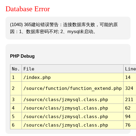
Database Error
(1040) 365建站错误警告：连接数据库失败，可能的原
因：1、数据库密码不对; 2、mysql未启动。
PHP Debug
No.
File
Line
1
/index.php
14
2
/source/function/function_extend.php
324
3
/source/class/jzmysql.class.php
211
4
/source/class/jzmysql.class.php
62
5
/source/class/jzmysql.class.php
94
6
/source/class/jzmysql.class.php
76