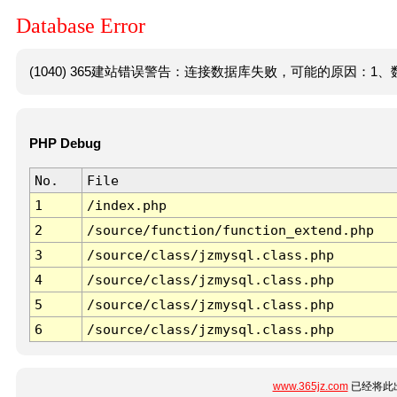
Database Error
(1040) 365建站错误警告：连接数据库失败，可能的原因：1、数
PHP Debug
No.
File
1
/index.php
2
/source/function/function_extend.php
3
/source/class/jzmysql.class.php
4
/source/class/jzmysql.class.php
5
/source/class/jzmysql.class.php
6
/source/class/jzmysql.class.php
www.365jz.com
已经将此