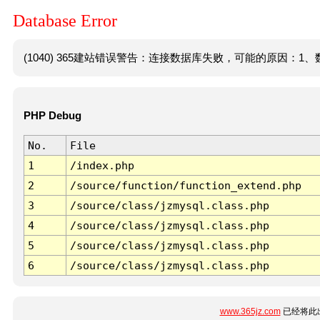
Database Error
(1040) 365建站错误警告：连接数据库失败，可能的原因：1、数
PHP Debug
No.
File
1
/index.php
2
/source/function/function_extend.php
3
/source/class/jzmysql.class.php
4
/source/class/jzmysql.class.php
5
/source/class/jzmysql.class.php
6
/source/class/jzmysql.class.php
www.365jz.com
已经将此