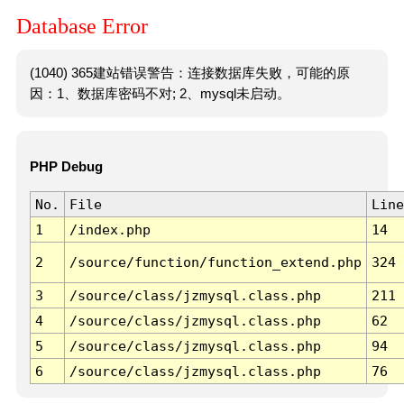
Database Error
(1040) 365建站错误警告：连接数据库失败，可能的原
因：1、数据库密码不对; 2、mysql未启动。
PHP Debug
No.
File
Line
1
/index.php
14
2
/source/function/function_extend.php
324
3
/source/class/jzmysql.class.php
211
4
/source/class/jzmysql.class.php
62
5
/source/class/jzmysql.class.php
94
6
/source/class/jzmysql.class.php
76