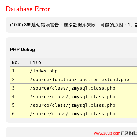
Database Error
(1040) 365建站错误警告：连接数据库失败，可能的原因：1、数
PHP Debug
No.
File
1
/index.php
2
/source/function/function_extend.php
3
/source/class/jzmysql.class.php
4
/source/class/jzmysql.class.php
5
/source/class/jzmysql.class.php
6
/source/class/jzmysql.class.php
www.365jz.com
已经将此