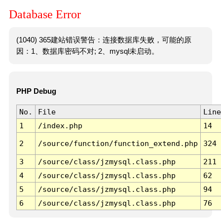
Database Error
(1040) 365建站错误警告：连接数据库失败，可能的原
因：1、数据库密码不对; 2、mysql未启动。
PHP Debug
No.
File
Line
1
/index.php
14
2
/source/function/function_extend.php
324
3
/source/class/jzmysql.class.php
211
4
/source/class/jzmysql.class.php
62
5
/source/class/jzmysql.class.php
94
6
/source/class/jzmysql.class.php
76