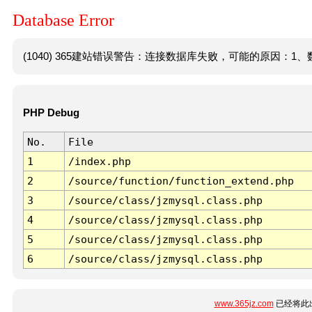
Database Error
(1040) 365建站错误警告：连接数据库失败，可能的原因：1、数
PHP Debug
No.
File
1
/index.php
2
/source/function/function_extend.php
3
/source/class/jzmysql.class.php
4
/source/class/jzmysql.class.php
5
/source/class/jzmysql.class.php
6
/source/class/jzmysql.class.php
www.365jz.com
已经将此