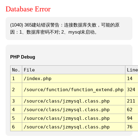
Database Error
(1040) 365建站错误警告：连接数据库失败，可能的原
因：1、数据库密码不对; 2、mysql未启动。
PHP Debug
No.
File
Line
1
/index.php
14
2
/source/function/function_extend.php
324
3
/source/class/jzmysql.class.php
211
4
/source/class/jzmysql.class.php
62
5
/source/class/jzmysql.class.php
94
6
/source/class/jzmysql.class.php
76