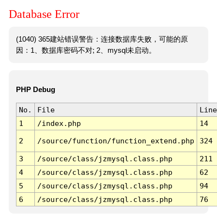
Database Error
(1040) 365建站错误警告：连接数据库失败，可能的原
因：1、数据库密码不对; 2、mysql未启动。
PHP Debug
No.
File
Line
1
/index.php
14
2
/source/function/function_extend.php
324
3
/source/class/jzmysql.class.php
211
4
/source/class/jzmysql.class.php
62
5
/source/class/jzmysql.class.php
94
6
/source/class/jzmysql.class.php
76